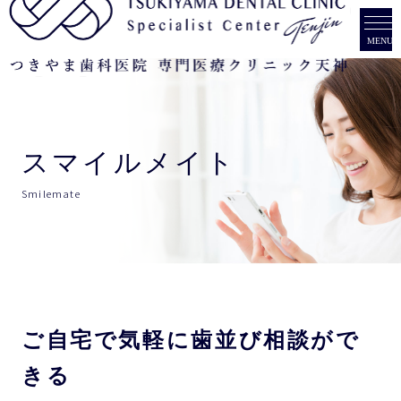
診療メニュー
治療費
重度歯周病
スマイルメイト
症例
インプラント
Smilemate
当院について
オールオン4
ブログ
チーム紹介
美容歯科
SNS
アクセス
インビザライン(マウスピース型矯正)
ご自宅で気軽に歯並び相談がで
instagram
患者様のご紹介
ガミースマイル
きる