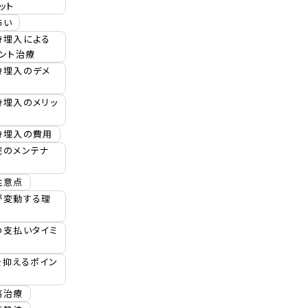
ット
怖い
時埋入による
ント治療
時埋入のデメ
時埋入のメリッ
時埋入の費用
院のメンテナ
注意点
が変動する理
の支払いタイミ
を抑えるポイン
痛治療