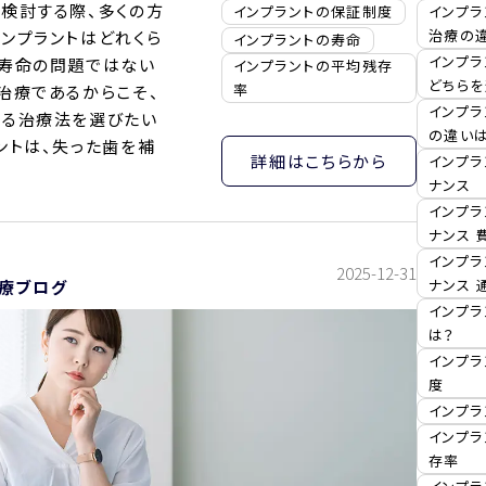
を検討する際、多くの方
インプラントの保証制度
インプラ
治療の
ンプラントはどれくら
インプラントの寿命
インプラ
う寿命の問題ではない
インプラントの平均残存
どちら
率
治療であるからこそ、
インプラ
える治療法を選びたい
の違い
ントは、失った歯を補
詳細はこちらから
インプラ
ナンス
インプラ
ナンス 
インプラ
2025-12-31
ナンス 
療ブログ
インプラ
は？
インプ
度
インプラ
インプ
存率