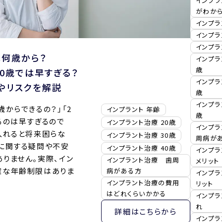
インプ
がわか
インプラ
インプラ
インプ
は何歳から？
インプラ
歳
40歳では
早すぎる？
インプラ
や
リスクを解説
歳
インプラ
歳からできるの？」「2
インプラント 年齢
歳
るのは早すぎるので
インプラント治療 20歳
インプ
入れると将来困らな
インプラント治療 30歳
周病が
齢に関する疑問や不安
インプラント治療 40歳
インプラ
りません。実際、イン
インプラント治療 歯周
メリット
確な年齢制限はありま
病がある方
インプラ
インプラント治療の費用
リット
はどれくらいかかる
インプ
れ
詳細はこちらから
インプ