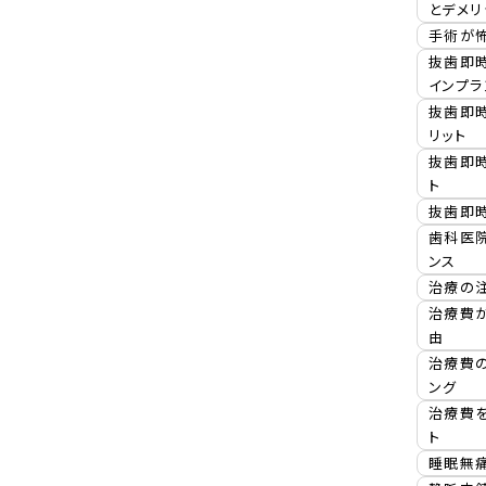
とデメリ
手術が
抜歯即
インプラ
抜歯即
リット
抜歯即
ト
抜歯即
歯科医
ンス
治療の
治療費
由
治療費
ング
治療費
ト
睡眠無