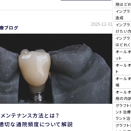
用はど
インプ
造成
2025-12-31
インプラ
療ブログ
けたい
インプ
はどれ
オールオ
ット
オールオ
ト
オール
場
オール
用の内
グラフト
ント治療
の
メンテナンス方法とは？
ラント治
適切な
通院頻度について解説
グラフト