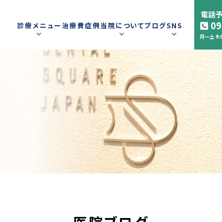
電話予
09
診療メニュー
治療費
症例
当院について
ブログ
SNS
月〜土 9:0