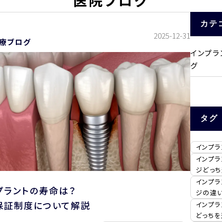
医院ブログ
カテ
2025-12-31
療ブログ
インプラ
グ
タグ
インプラ
インプラ
ジどっ
インプラ
プラントの寿命は？
ジの違
保証制度について解説
インプラ
どっち