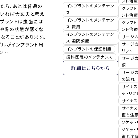
ント治療
れたら、あとは普通の
インプラントのメンテナン
グラフト
ス
ていれば大丈夫と考え
ント治療
インプラントのメンテナン
ンプラントは虫歯には
グラフト
ス 費用
肉や骨の状態が悪くな
ント治
インプラントのメンテナン
なることがあります。
サージ
ス 通院頻度
サージ
ブルがインプラント周
インプラントの保証制度
リット
ン…
歯科医院のメンテナンス
サージ
類
詳細はこちらから
サージ
の流れ
サイナス
ットリフ
サイナス
サイナス
復と注
ソケット
ソケット
復と注