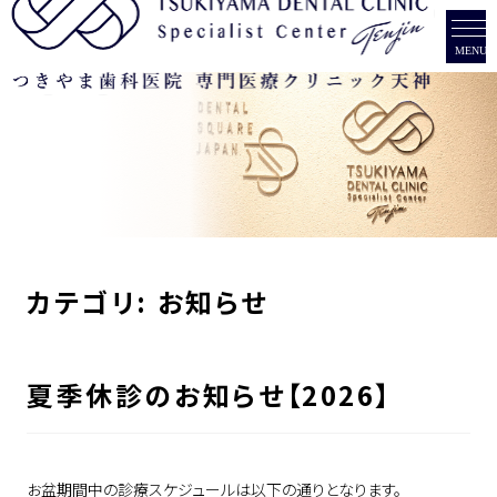
診療メニュー
治療費
重度歯周病
症例
インプラント
当院について
オールオン4
カテゴリ: お知らせ
ブログ
チーム紹介
美容歯科
SNS
夏季休診のお知らせ【2026】
アクセス
インビザライン(マウスピース型矯正)
instagram
患者様のご紹介
ガミースマイル
お盆期間中の診療スケジュールは以下の通りとなります。