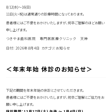
facebook
お知らせ
口腔顔面痛
8/12(水)〜16(日)
11日(火・祝)は通常通りの診療時間になっております。
youtube
個別予防プログラム
患者様にはご不便をおかけいたしますが、何卒ご理解のほどお願い
申し上げます。
その他
つきやま歯科医院 専門医医療クリニック 天神
日付：
2026年8月4日
カテゴリ：
お知らせ
＜年末年始 休診のお知らせ＞
下記の期間を年末年始の休診とさせていただきます。
患者様にはご不便をおかけいたしますが、何卒ご理解とご協力をお
願い申し上げます。
休診期間：12月27日(土) 午後 ～ 1月4日(日)