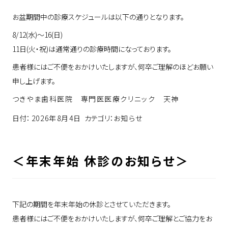
facebook
お知らせ
口腔顔面痛
お盆期間中の診療スケジュールは以下の通りとなります。
youtube
8/12(水)〜16(日)
個別予防プログラム
11日(火・祝)は通常通りの診療時間になっております。
その他
患者様にはご不便をおかけいたしますが、何卒ご理解のほどお願い
申し上げます。
つきやま歯科医院 専門医医療クリニック 天神
日付：
2026年8月4日
カテゴリ：
お知らせ
＜年末年始 休診のお知らせ＞
下記の期間を年末年始の休診とさせていただきます。
患者様にはご不便をおかけいたしますが、何卒ご理解とご協力をお