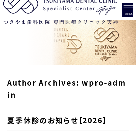
診療メニュー
治療費
重度歯周病
症例
インプラント
当院について
オールオン4
Author Archives:
wpro-adm
ブログ
チーム紹介
in
美容歯科
SNS
アクセス
インビザライン(マウスピース型矯正)
夏季休診のお知らせ【2026】
instagram
患者様のご紹介
ガミースマイル